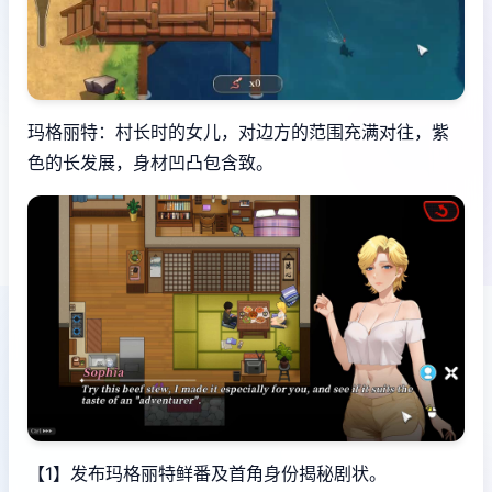
玛格丽特：村长时的女儿，对边方的范围充满对往，紫
色的长发展，身材凹凸包含致。
【1】发布玛格丽特鲜番及首角身份揭秘剧状。