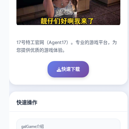
17号特工官网（Agent17）。专业的游戏平台，为
您提供优质的游戏体验。
快速下载
快速操作
galGame介绍