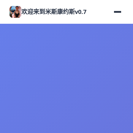
欢迎来到米斯康约斯v0.7