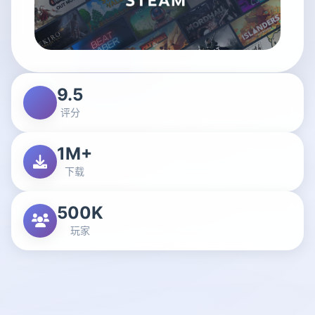
9.5
评分
1M+
下载
500K
玩家