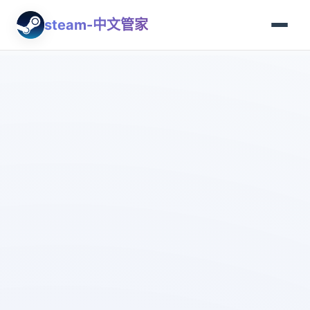
steam-中文管家